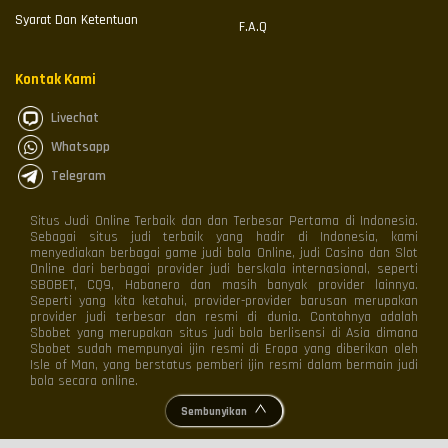
Syarat Dan Ketentuan
F.A.Q
Kontak Kami
Livechat
Whatsapp
Telegram
Situs Judi Online Terbaik dan dan Terbesar Pertama di Indonesia.
Sebagai situs judi terbaik yang hadir di Indonesia, kami
menyediakan berbagai game judi bola Online, judi Casino dan Slot
Online dari berbagai provider judi berskala internasional, seperti
SBOBET, CQ9, Habanero dan masih banyak provider lainnya.
Seperti yang kita ketahui, provider-provider barusan merupakan
provider judi terbesar dan resmi di dunia. Contohnya adalah
Sbobet yang merupakan situs judi bola berlisensi di Asia dimana
Sbobet sudah mempunyai ijin resmi di Eropa yang diberikan oleh
Isle of Man, yang berstatus pemberi ijin resmi dalam bermain judi
bola secara online.
Sembunyikan