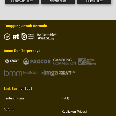
PRAGMATIC SLOT
ADVANT SLOT
PP POP SLOT
Tanggung Jawab Bermain
Aman Dan Terpercaya
Link Bermanfaat
Tentang Kami
F.A.Q
Referral
Kebijakan Privasi